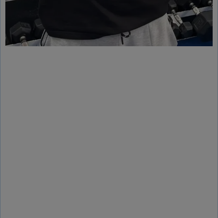
– Licenciado en Ciencias de
la Actividad Física y el
Deporte (Universidad de
Almería – Akademia
Wychowania Fizycznego w
Krakowie
)