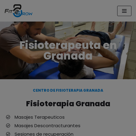
Saltar
al
contenido
Fisioterapeuta en
Granada
CENTRO DE FISIOTERAPIA GRANADA
Fisioterapia Granada
Masajes Terapeuticos
Masajes Descontracturantes
Sesiones de recuperación