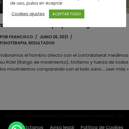
de uso, pulsa en Aceptar
Cookies ajustes
ACEPTAR TODO
Sesión de fisioterapia post cirugía de cuello
POR
FRANCISCO
JUNIO 26, 2021
FISIOTERAPIA
,
RESULTADOS
Valoramos el hombro afecto con el contralateral: medimos
su ROM (Rango de movimiento), trofismo y fuerza de todos
los movimientos comparando con el lado sano.…
Leer más »
Fit2Grow | Entrenamiento & Fisioterapia Granada © 2021
Contáctanos
Aviso legal
Política de Cookies