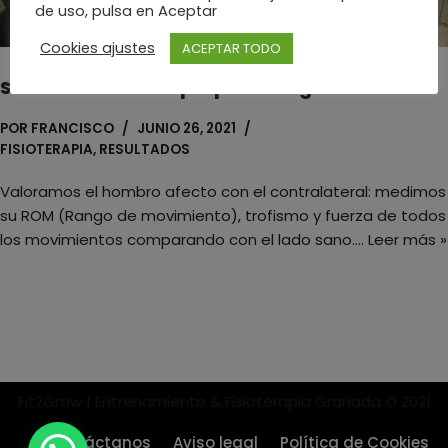
de uso, pulsa en Aceptar
Cookies ajustes
ACEPTAR TODO
Sesión de fisioterapia post cirugía de cuello
POR
FRANCISCO
JUNIO 26, 2021
FISIOTERAPIA
,
RESULTADOS
Valoramos el hombro afecto con el contralateral: medimos
su ROM (Rango de movimiento), trofismo y fuerza de todos
los movimientos comparando con el lado sano.…
Leer más »
Fit2Grow | Entrenamiento & Fisioterapia Granada © 2021
Contáctanos
Aviso legal
Política de Cookies