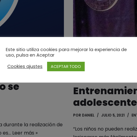
Este sitio utiliza cookies para mejorar la experiencia de
uso, pulsa en Aceptar
Cookies ajustes
ACEPTAR TODO
o se
Entrenamient
adolescente
POR
DANIEL
JULIO 5, 2021
EN
a durante la realización de
“Los niños no pueden real
o es…
Leer más »