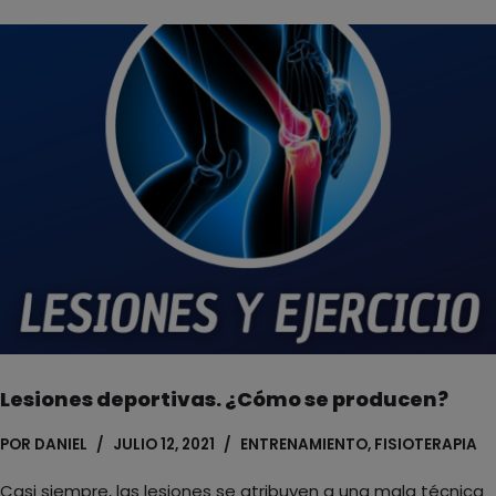
Lesiones deportivas. ¿Cómo se producen?
POR
DANIEL
JULIO 12, 2021
ENTRENAMIENTO
,
FISIOTERAPIA
Casi siempre, las lesiones se atribuyen a una mala técnica