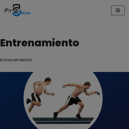
Saltar
al
contenido
Entrenamiento
Entrenamiento