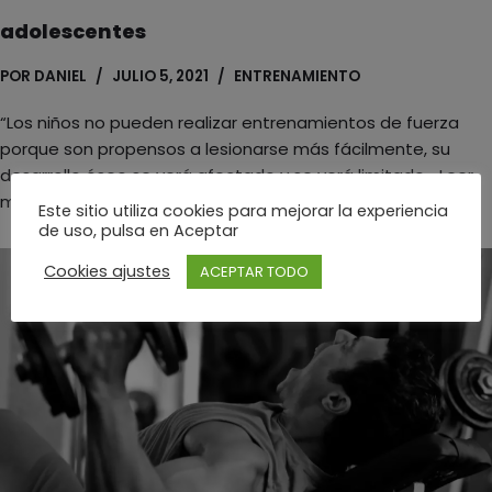
adolescentes
POR
DANIEL
JULIO 5, 2021
ENTRENAMIENTO
“Los niños no pueden realizar entrenamientos de fuerza
porque son propensos a lesionarse más fácilmente, su
desarrollo óseo se verá afectado y se verá limitado…
Leer
más »
Este sitio utiliza cookies para mejorar la experiencia
de uso, pulsa en Aceptar
Cookies ajustes
ACEPTAR TODO