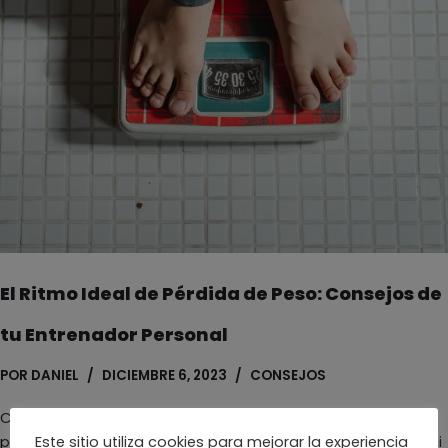
El Ritmo Ideal de Pérdida de Peso: Consejos de
tu Entrenador Personal
POR
DANIEL
DICIEMBRE 6, 2023
CONSEJOS
Como entrenador personal en Fit2Grow, una de las
preguntas que más escucho es: «Dani, ¿cuál debería ser mi
Este sitio utiliza cookies para mejorar la experiencia