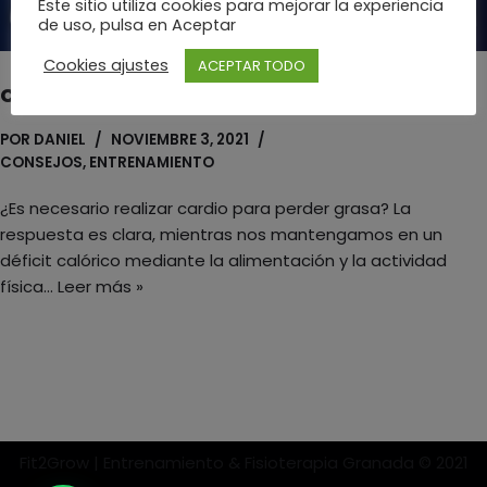
Este sitio utiliza cookies para mejorar la experiencia
de uso, pulsa en Aceptar
Cookies ajustes
ACEPTAR TODO
Cardio y pérdida de grasa
POR
DANIEL
NOVIEMBRE 3, 2021
CONSEJOS
,
ENTRENAMIENTO
¿Es necesario realizar cardio para perder grasa? La
respuesta es clara, mientras nos mantengamos en un
déficit calórico mediante la alimentación y la actividad
física…
Leer más »
Fit2Grow | Entrenamiento & Fisioterapia Granada © 2021