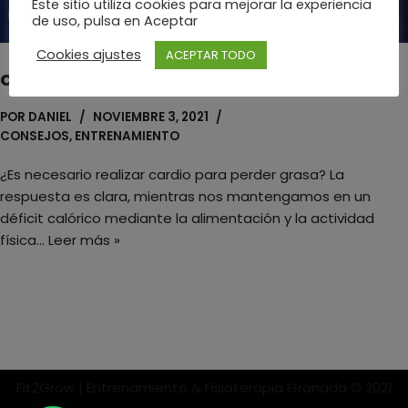
Este sitio utiliza cookies para mejorar la experiencia
de uso, pulsa en Aceptar
Cookies ajustes
ACEPTAR TODO
Cardio y pérdida de grasa
POR
DANIEL
NOVIEMBRE 3, 2021
CONSEJOS
,
ENTRENAMIENTO
¿Es necesario realizar cardio para perder grasa? La
respuesta es clara, mientras nos mantengamos en un
déficit calórico mediante la alimentación y la actividad
física…
Leer más »
Fit2Grow | Entrenamiento & Fisioterapia Granada © 2021