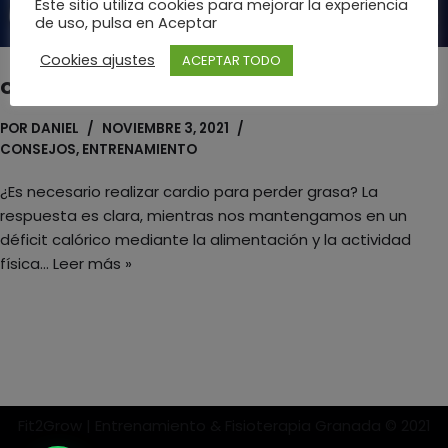
Este sitio utiliza cookies para mejorar la experiencia
de uso, pulsa en Aceptar
Cookies ajustes
ACEPTAR TODO
Cardio y pérdida de grasa
POR
DANIEL
NOVIEMBRE 3, 2021
CONSEJOS
,
ENTRENAMIENTO
¿Es necesario realizar cardio para perder grasa? La
respuesta es clara, mientras nos mantengamos en un
déficit calórico mediante la alimentación y la actividad
física…
Leer más »
Fit2Grow | Entrenamiento & Fisioterapia Granada © 2021