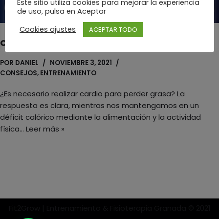
Este sitio utiliza cookies para mejorar la experiencia
de uso, pulsa en Aceptar
Cookies ajustes
ACEPTAR TODO
Cardio y pérdida de grasa
POR
DANIEL
NOVIEMBRE 3, 2021
CONSEJOS
,
ENTRENAMIENTO
¿Es necesario realizar cardio para perder grasa? La
respuesta es clara, mientras nos mantengamos en un
déficit calórico mediante la alimentación y la actividad
física…
Leer más »
Fit2Grow | Entrenamiento & Fisioterapia Granada © 2021